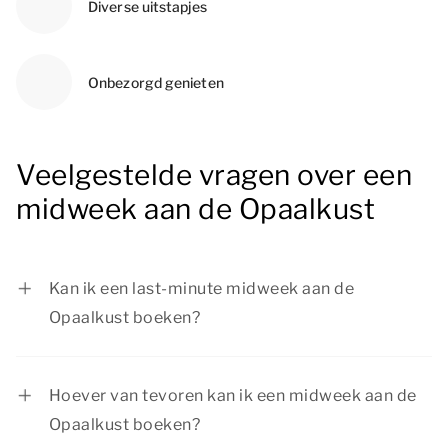
Diverse uitstapjes
Onbezorgd genieten
Veelgestelde vragen over een
midweek aan de Opaalkust
Kan ik een last-minute midweek aan de
Opaalkust boeken?
Als er nog accommodaties beschikbaar zijn, is
het zeker mogelijk om een last-minute midweek
Hoever van tevoren kan ik een midweek aan de
aan de Opaalkust te boeken. Wil je verzekerd zijn
Opaalkust boeken?
van een ontspannen verblijf aan de Opaalkust?