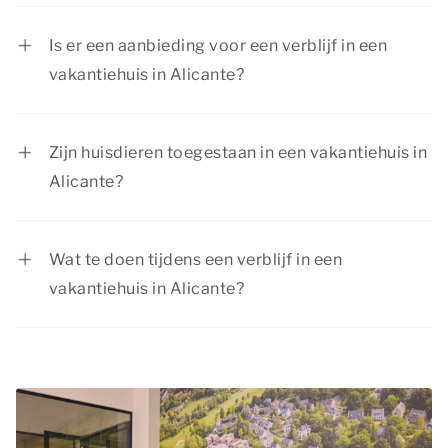
Jazeker! Als de beschikbaarheid het toelaat, kun
je ook last-minute een vakantiehuis in Alicante
Is er een aanbieding voor een verblijf in een
boeken. Wil je zeker zijn van je verblijf? Dan
vakantiehuis in Alicante?
raden we je aan om niet veel langer te wachten
Er worden regelmatig interessante kortingen
met het plaatsen van je reservering.
gegeven voor een verblijf in een vakantiehuis in
Zijn huisdieren toegestaan in een vakantiehuis in
Alicante. Bekijk de pagina
acties &
Alicante?
arrangementen
voor de huidige aanbiedingen.
Ja, huisdieren zijn zeker toegestaan in onze
vakantiehuizen in Alicante! Op de
Wat te doen tijdens een verblijf in een
accommodatiepagina op onze website staat
vakantiehuis in Alicante?
aangeven of huisdieren in dat type welkom zijn.
Je hoeft je geen enkel moment te vervelen
tijdens je verblijf in een vakantiehuis in Alicante.
Er is namelijk van alles te beleven in de
omgeving voor elk type gezelschap! Bezoek
bijvoorbeeld een nabijgelegen plaatsje voor een