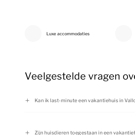
Luxe accommodaties
Veelgestelde vragen over
Kan ik last-minute een vakantiehuis in Val
Jazeker! Als de beschikbaarheid het toelaa
een vakantiehuis in Vallorcine boeken. Wil je
Dan raden we je aan om niet veel langer t
Zijn huisdieren toegestaan in een vakantieh