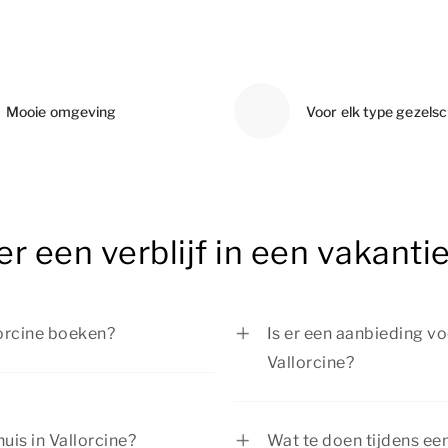
Mooie omgeving
Voor elk type gezels
 een verblijf in een vakantie
lorcine boeken?
Is er een aanbieding voo
Vallorcine?
t, kun je ook last-minute
 zeker zijn van je verblijf?
Er worden regelmatig 
e wachten met het plaatsen
verblijf in een vakantie
uis in Vallorcine?
Wat te doen tijdens een 