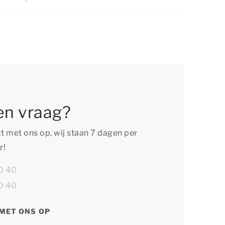
 huidige aanbiedingen.
oment te vervelen tijdens je verblijf in een
ne. Er is namelijk van alles te beleven in de
e gezelschap! Bezoek bijvoorbeeld een
oor een cultureel of culinair avontuur, ontdek
 op de fiets of geniet van de vele andere
 oud.
en vraag?
 met ons op, wij staan 7 dagen per
r!
0 40
0 40
MET ONS OP