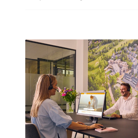
van je reservering.
Ja, huisdieren zijn zeker toegestaan in onz
Vallorcine! Op de accommodatiepagina op
aangeven of huisdieren in dat type welkom 