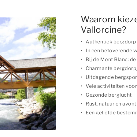
Waarom kieze
Vallorcine?
Authentiek bergdorp
In een betoverende va
Bij de Mont Blanc: d
Charmante bergdorpj
Uitdagende bergspor
Vele activiteiten voo
Gezonde berglucht
Rust, natuur en avont
Een geliefde bestem