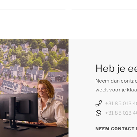
arrangementen
voor de
e vakantiehuizen in
Je hoeft je geen enkel m
 onze website staat
vakantiehuis in Vallorci
zijn.
omgeving voor elk typ
nabijgelegen plaatsje v
de natuurrijke omgeving
uitstapjes voor jong en
Heb je e
Neem dan contact
week voor je klaa
+31 85 013 4
+31 85 013 4
NEEM CONTACT 