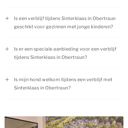
Er is van alles te beleven tijdens Sinterklaas in
Obertraun. Je kunt een bezoekje brengen aan
Is een verblijf tijdens Sinterklaas in Obertraun
leuke plaatsen in de omgeving, de natuur
geschikt voor gezinnen met jonge kinderen?
verkennen of genieten van diverse uitstapjes
Zeker! Onze accommodaties zijn perfect voor
voor jong en oud.
een verblijf met jonge kinderen. De
Is er een speciale aanbieding voor een verblijf
vakantieverblijven zijn volledig uitgerust, zodat
tijdens Sinterklaas in Obertraun?
het je aan niets ontbreekt.
We bieden regelmatig aantrekkelijke
aanbiedingen. Bekijk de actuele aanbiedingen
Is mijn hond welkom tijdens een verblijf met
van Dormio Resorts & Hotels op de pagina
Sinterklaas in Obertraun?
acties & arrangementen
.
Je
hond
is ook van harte welkom tijdens je
verblijf met Sinterklaas in Obertraun! In de
meeste accommodaties zijn huisdieren
toegestaan. Vergeet niet je huisdier toe te