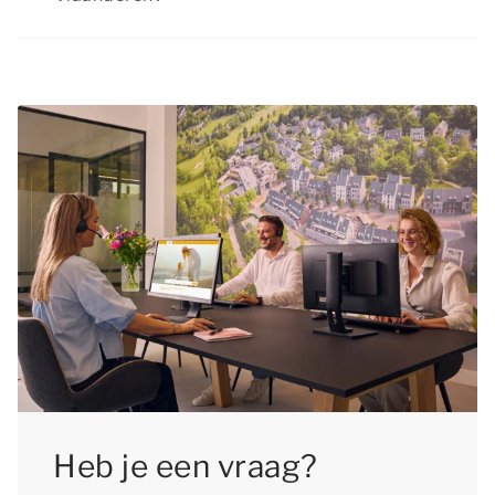
Je hoeft je geen moment te vervelen tijdens je
verblijf in een vakantiehuis voor 4 personen in
Zeeuws-Vlaanderen. Er is namelijk van alles te
beleven voor jong en oud! Maak bijvoorbeeld
kennis met de lokale specialiteiten in een
sfeervolle plaats, geniet van een ontspannen
fietstocht in een prachtig natuurgebied of daag
jezelf uit met diverse sportieve activiteiten. Het
brede aanbod aan diverse activiteiten zorgt voor
onbeperkt vakantieplezier!
Heb je een vraag?