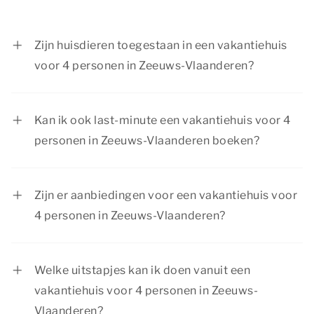
Zijn huisdieren toegestaan in een vakantiehuis
voor 4 personen in Zeeuws-Vlaanderen?
Ja, huisdieren zijn toegestaan in een vakantiehuis
voor 4 personen in Zeeuws-Vlaanderen.
Kan ik ook last-minute een vakantiehuis voor 4
personen in Zeeuws-Vlaanderen boeken?
Ja, je kunt last-minute een vakantiehuis voor 4
personen in Zeeuws-Vlaanderen boeken, zolang
Zijn er aanbiedingen voor een vakantiehuis voor
er nog beschikbaarheid is. Plan direct je verblijf
4 personen in Zeeuws-Vlaanderen?
om te voorkomen dat onze luxe accommodaties
Dormio Resorts & Hotels biedt regelmatig
reeds zijn volgeboekt.
aantrekkelijke aanbiedingen. Bekijk de pagina
Welke uitstapjes kan ik doen vanuit een
acties & arrangementen
voor actuele
vakantiehuis voor 4 personen in Zeeuws-
aanbiedingen.
Vlaanderen?