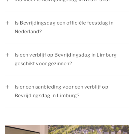
Bevrijdingsdag wordt in Nederland jaarlijks
gevierd op 5 mei.
Is Bevrijdingsdag een officiële feestdag in
Nederland?
Bevrijdingsdag is een officiële feestdag in
Nederland. Niet iedereen is vrij op
Is een verblijf op Bevrijdingsdag in Limburg
Bevrijdingsdag, dit is afhankelijk van je cao.
geschikt voor gezinnen?
Kinderen zijn meestal wel vrij van school.
Jazeker, onze accommodaties zijn geschikt voor
elk type gezelschap, dus ook voor gezinnen met
Is er een aanbieding voor een verblijf op
kinderen. Daarnaast is er in de omgeving ook
Bevrijdingsdag in Limburg?
genoeg te doen voor jong en oud. Je hoeft je hier
Dormio Resorts & Hotels biedt regelmatig
geen moment te vervelen!
interessante kortingen op je verblijf in een luxe
accommodatie. Bekijk de pagina
acties &
arrangementen
voor huidige aanbiedingen.