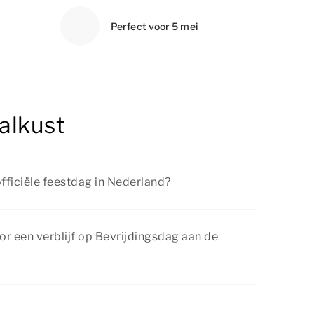
Perfect voor 5 mei
alkust
fficiële feestdag in Nederland?
fficiële feestdag in Nederland. Niet iedereen is
dit is afhankelijk van je cao. Kinderen zijn
or een verblijf op Bevrijdingsdag aan de
hool.
s biedt regelmatig interessante kortingen op
 accommodatie. Bekijk de pagina
acties &