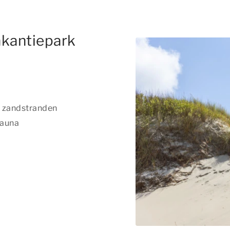
akantiepark
e zandstranden
fauna