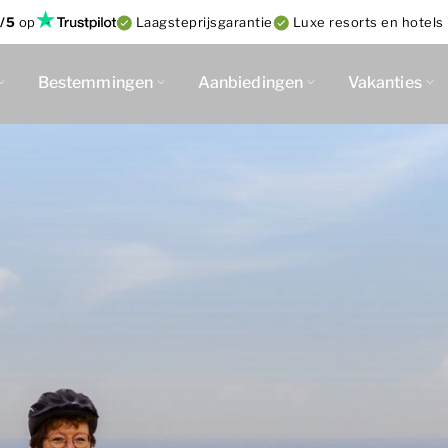
/5
op
Laagsteprijsgarantie
Luxe resorts en hotels 
Bestemmingen
Aanbiedingen
Vakanties