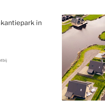
kantiepark in
tbij