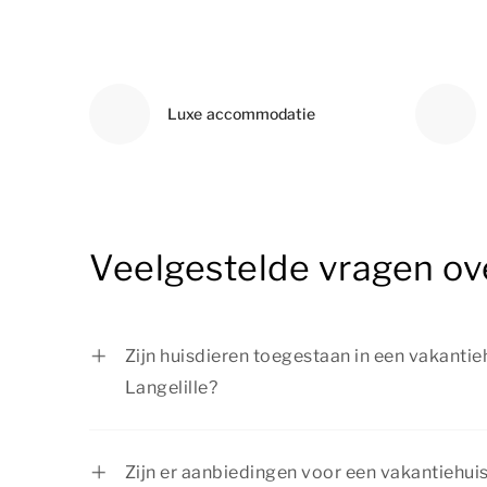
Luxe accommodatie
Veelgestelde vragen ove
Zijn huisdieren toegestaan in een vakantie
Langelille?
Ja, huisdieren zijn toegestaan in een vakan
Langelille.
Zijn er aanbiedingen voor een vakantiehuis