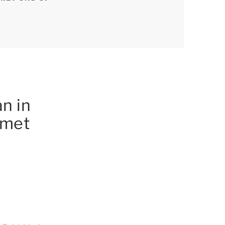
n in
 met