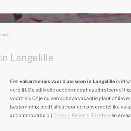
ersoon
in Langelille
Een
vakantiehuis voor 1 persoon in Langelille
is ide
verblijf. De stijlvolle accommodaties zijn sfeervol i
voorzien. Of je nu een actieve vakantie plant of lieve
bestemming biedt alles voor een onvergetelijke vaka
accommodatie bij
Dormio Resorts & Hotels
en ervaar