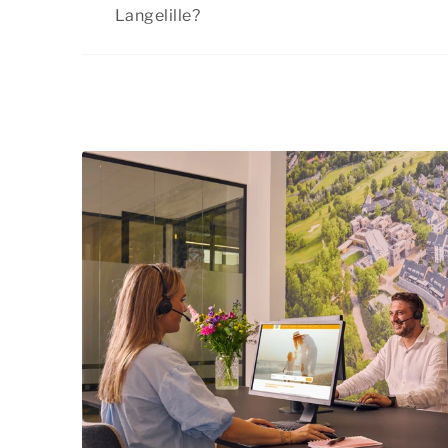
Langelille?
Dormio Resorts & Hotels biedt regelmatig 
aanbiedingen. Bekijk de pagina
acties & a
aanbiedingen.