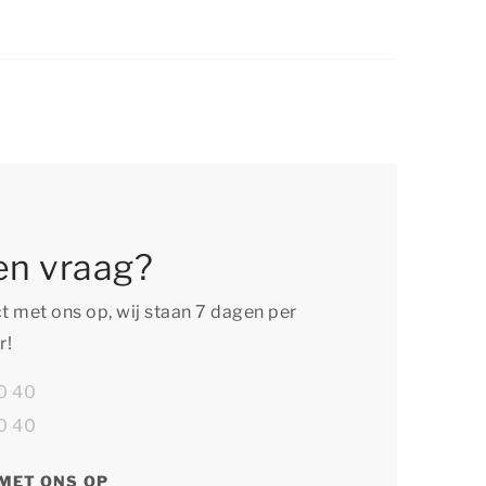
xe accommodaties reeds zijn volgeboekt.
te vervelen tijdens je verblijf in een
oon in Langelille. Er is namelijk van alles te
ud! Maak bijvoorbeeld kennis met de lokale
feervolle plaats, geniet van een ontspannen
tig natuurgebied of daag jezelf uit met diverse
 Het brede aanbod aan diverse activiteiten
akantieplezier!
en vraag?
 met ons op, wij staan 7 dagen per
r!
0 40
0 40
MET ONS OP