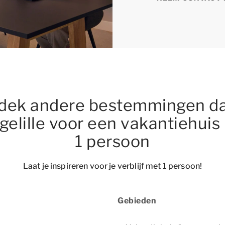
dek andere bestemmingen da
gelille voor een vakantiehuis
1 persoon
Laat je inspireren voor je verblijf met 1 persoon!
Gebieden