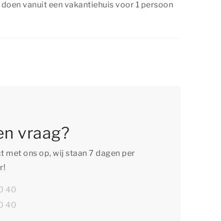
k doen vanuit een vakantiehuis voor 1 persoon
en dat onze luxe accommodaties reeds zijn
te vervelen tijdens je verblijf in een
soon op de Hondsrug. Er is namelijk van alles
n oud! Maak bijvoorbeeld kennis met de lokale
feervolle plaats, geniet van een ontspannen
tig natuurgebied of daag jezelf uit met diverse
 Het brede aanbod aan diverse activiteiten
akantieplezier!
en vraag?
 met ons op, wij staan 7 dagen per
r!
0 40
0 40