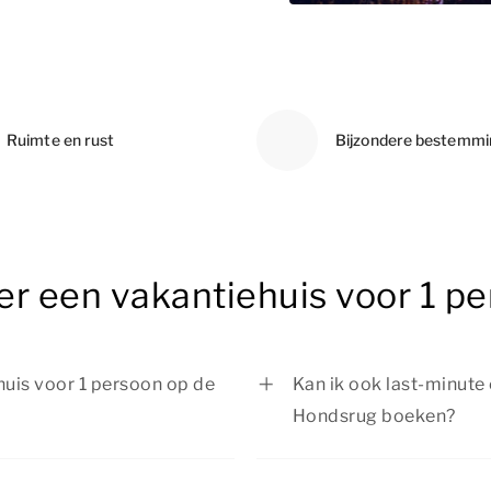
Ruimte en rust
Bijzondere bestemm
er een vakantiehuis voor 1 p
huis voor 1 persoon op de
Kan ik ook last-minute
Hondsrug boeken?
tiehuis voor 1 persoon op
Ja, je kunt last-minute
Hondsrug boeken, zolan