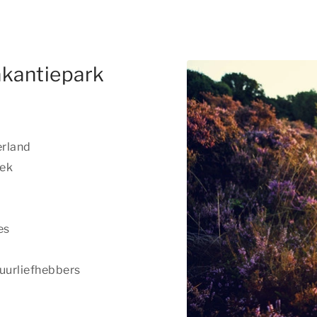
akantiepark
rland
iek
es
uurliefhebbers