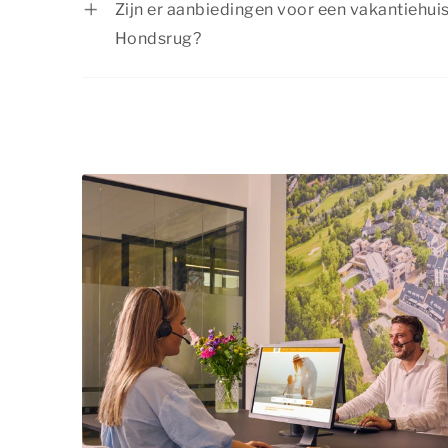
Zijn er aanbiedingen voor een vakantiehui
Hondsrug?
Dormio Resorts & Hotels biedt regelmatig 
aanbiedingen. Bekijk de pagina
acties & a
aanbiedingen.