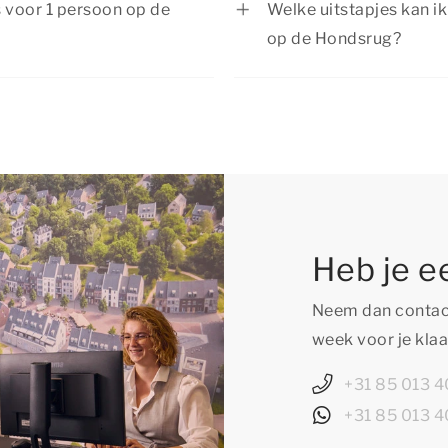
s voor 1 persoon op de
Welke uitstapjes kan i
verblijf om te voorkom
op de Hondsrug?
volgeboekt.
aantrekkelijke
Je hoeft je geen moment 
rrangementen
voor actuele
vakantiehuis voor 1 per
te beleven voor jong e
specialiteiten in een s
fietstocht in een prach
sportieve activiteiten.
zorgt voor onbeperkt v
Heb je e
Neem dan contact
week voor je klaa
+31 85 013 4
+31 85 013 4