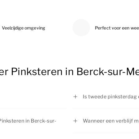
Veelzijdige omgeving
Perfect voor een we
er Pinksteren in Berck-sur-M
Is tweede pinksterdag 
Hemelvaart en de vijftigste
Eerste en tweede pinkst
d op een zondag en tweede
De meeste mensen zijn v
Pinksteren in Berck-sur-
Wanneer een verblijf m
Het pinksterweekend i