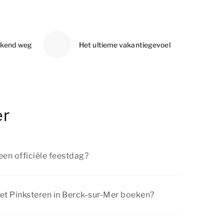
ekend weg
Het ultieme vakantiegevoel
er
een officiële feestdag?
erdag zijn officiële feestdagen in Nederland.
rij tijdens Pinksteren.
et Pinksteren in Berck-sur-Mer boeken?
s een populair moment voor een lang weekend