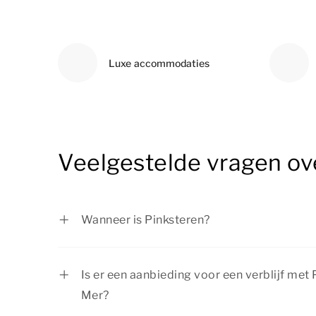
Luxe accommodaties
Veelgestelde vragen ov
Wanneer is Pinksteren?
Pinksteren valt altijd op de tiende dag na 
dag na
Pasen
. Eerste pinksterdag is altij
Is er een aanbieding voor een verblijf met 
pinksterdag op een maandag.
Mer?