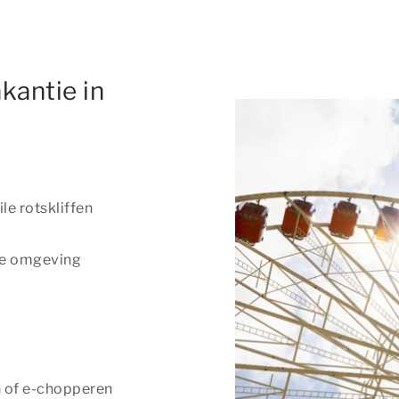
kantie in
le rotskliffen
de omgeving
n of e-chopperen