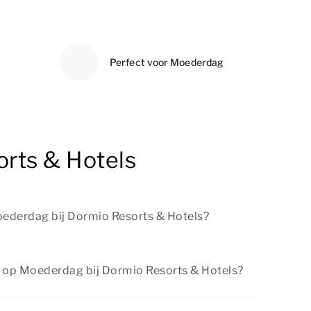
Perfect voor Moederdag
orts & Hotels
oederdag bij Dormio Resorts & Hotels?
ven tijdens Moederdag bij Dormio Resorts &
uur, natuur en geweldige uitstapjes tijdens je
m op Moederdag bij Dormio Resorts & Hotels?
ccommodatie bij Dormio Resorts & Hotels.
rte welkom op Moederdag bij Dormio Resorts &