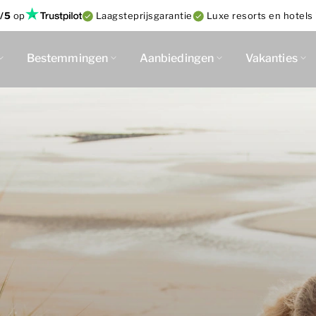
/5
op
Laagsteprijsgarantie
Luxe resorts en hotels 
Bestemmingen
Aanbiedingen
Vakanties