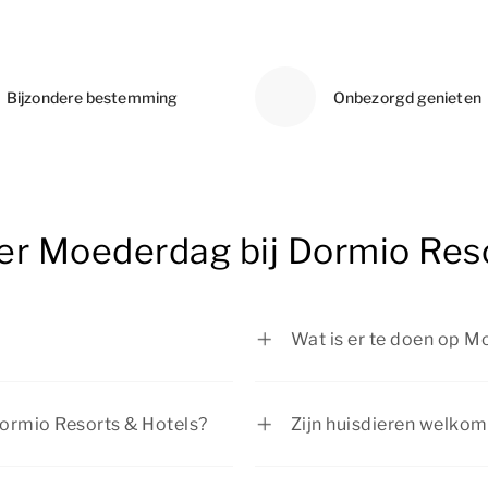
Bijzondere bestemming
Onbezorgd genieten
er Moederdag bij Dormio Res
Wat is er te doen op M
 tweede zondag van mei.
Er is van alles te bele
Hotels! Geniet van cult
Dormio Resorts & Hotels?
Zijn huisdieren welko
verblijf in een luxe a
interessante kortingen op
Huisdieren zijn van ha