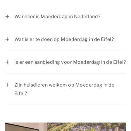
Wanneer is Moederdag in Nederland?
Moederdag is in Nederland elk jaar op de tweede
zondag van mei.
Wat is er te doen op Moederdag in de Eifel?
Er is van alles te beleven tijdens Moederdag in
de Eifel! Geniet van cultuur, natuur en geweldige
Is er een aanbieding voor Moederdag in de Eifel?
uitstapjes tijdens je verblijf in een luxe
Dormio Resorts & Hotels biedt regelmatig
accommodatie bij Dormio Resorts & Hotels.
interessante kortingen op een verblijf in de Eifel.
Zijn huisdieren welkom op Moederdag in de
Bekijk de pagina
acties & arrangementen
voor
Eifel?
de huidige aanbiedingen.
Huisdieren zijn van harte welkom op Moederdag
in de Eifel! In de meeste accommodaties zijn
huisdieren toegestaan. Bekijk vooraf de
accommodatiepagina om te zien of huisdieren in