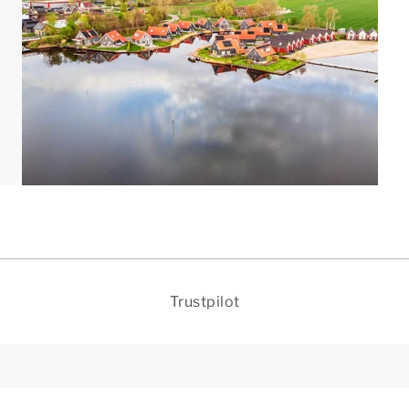
n wifi.
ken. De plattegronden en beelden geven een goede
Trustpilot