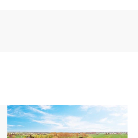
er en koelkast met vriesvak. Het hoeft je aan niets
iewoning!
 je uit op het terras met een parasol en een
het hele gezelschap. Het terras bevindt zich direct
den, zandkastelen kunt bouwen of kunt pootjebaden
apkamer met 2 éénpersoons boxsprings. Ook is er een
n inloop regendouche, wastafel en toilet. Er is
 slaapkamers met elk 2 éénpersoons boxsprings. Ook
iligheid van je kinderen.
s waar je 1 auto kunt parkeren. Komen jullie met
de centrale parkeerplaats naast de receptie. Verder