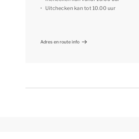
kun je tijdens je verblijf gratis gebruikmaken va
Uitchecken kan tot 10.00 uur
[i]De indeling van de accommodatie kan afwij
impressie, maar zijn slechts ter illustratie.[/i]
Adres en route info