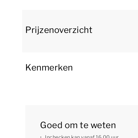
Senseo apparaat, Nespresso apparaat, vaatwass
te ontbreken tijdens je verblijf in deze vakant
Via de openslaande deuren in de woonkamer kom
Prijzenoverzicht
picknicktafel waar je heerlijk kunt tafelen met 
aan het recreatiestrand waar je kunt zonneba
in het meer.
Kenmerken
Op de begane grond bevindt zich verder 1 sla
badkamer die beschikt over vloerverwarming, ee
geen berging aanwezig.
Op de eerste verdieping vind je een vide en 2
is er een traphekje bovenaan de trap voor de ve
Goed om te weten
De woning beschikt over een privé parkeerplaat
meerdere auto’s? Dan kun je deze parkeren op 
Inchecken kan vanaf 16.00 uur