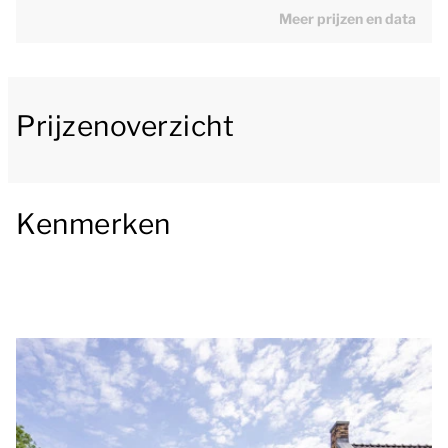
Meer prijzen en data
wellnesscentrum.
Er is een royale woonkamer aanwezig met een
zithoek, een eethoek en een open keuken met luxe
Prijzenoverzicht
apparatuur. Op deze verdieping vind je ook een
tweepersoonsslaapkamer met 2
éénpersoonsbedden en een badkamer en-suite met
Kenmerken
een douche en wastafel. Daarnaast is er een separaat
toilet.
Op de bovenverdieping zijn er nog 2
tweepersoonsslaapkamers met 2
éénpersoonsbedden. De badkamer op deze
verdieping heeft een bad en/of douche, wastafel en
toilet. Daarnaast heb je de beschikking over een
privé sauna om heerlijk in te ontspannen voor een