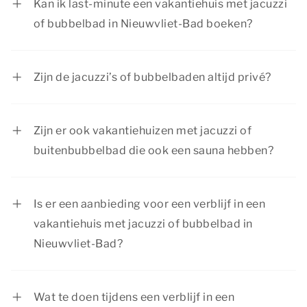
Kan ik last-minute een vakantiehuis met jacuzzi
of bubbelbad in Nieuwvliet-Bad boeken?
Ja, als er nog een vakantiehuis met jacuzzi of
bubbelbad in Nieuwvliet-Bad beschikbaar is, kun
Zijn de jacuzzi’s of bubbelbaden altijd privé?
je ook last-minute je verblijf boeken. Wil je zeker
Jazeker! Onze vakantiewoningen beschikken
zijn van je verblijf? Dan willen wij je aanraden om
over een privé jacuzzi of buitenbubbelbad. Deze
tijdig te boeken.
Zijn er ook vakantiehuizen met jacuzzi of
bevindt zich in de tuin van je vakantiewoning. Zo
buitenbubbelbad die ook een sauna hebben?
kun je in alle rust en privacy ontspannen samen
Zeker! Dormio Resorts & Hotels beschikt over
met je gezelschap.
Wellnesswoningen
. Deze luxe accommodaties
Is er een aanbieding voor een verblijf in een
beschikken niet alleen over een jacuzzi of
vakantiehuis met jacuzzi of bubbelbad in
buitenbubbelbad, maar ook over een privé
Nieuwvliet-Bad?
sauna. Perfect voor de echte
Dormio Resorts & Hotels heeft regelmatig
wellnessliefhebbers!
interessante kortingsacties. Bekijk de pagina
Wat te doen tijdens een verblijf in een