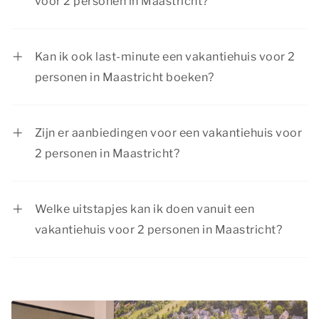
voor 2 personen in Maastricht?
Ja, huisdieren zijn toegestaan in een vakantiehuis
voor 2 personen in Maastricht.
Kan ik ook last-minute een vakantiehuis voor 2
personen in Maastricht boeken?
Ja, je kunt last-minute een vakantiehuis voor 2
personen in Maastricht boeken, zolang er nog
Zijn er aanbiedingen voor een vakantiehuis voor
beschikbaarheid is. Plan direct je verblijf om te
2 personen in Maastricht?
voorkomen dat onze luxe accommodaties reeds
Dormio Resorts & Hotels biedt regelmatig
zijn volgeboekt.
aantrekkelijke aanbiedingen. Bekijk de pagina
Welke uitstapjes kan ik doen vanuit een
acties & arrangementen
voor actuele
vakantiehuis voor 2 personen in Maastricht?
aanbiedingen.
Je hoeft je geen moment te vervelen tijdens je
verblijf in een vakantiehuis voor 2 personen in
Maastricht. Er is namelijk van alles te beleven
voor jong en oud! Maak bijvoorbeeld kennis met