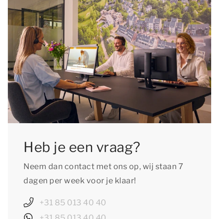
de lokale specialiteiten in een sfeervolle plaats,
geniet van een ontspannen fietstocht in een
prachtig natuurgebied of daag jezelf uit met
diverse sportieve activiteiten. Het brede aanbod
aan diverse activiteiten zorgt voor onbeperkt
vakantieplezier!
Heb je een vraag?
Neem dan contact met ons op, wij staan 7
dagen per week voor je klaar!
+31 85 013 40 40
+31 85 013 40 40