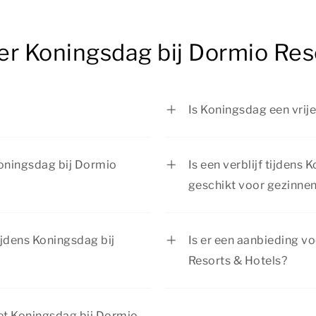
er Koningsdag bij Dormio Res
Is Koningsdag een vrij
pril, tenzij deze datum op
Koningsdag is een offi
 dag ervoor op zaterdag
zijn dan vrij.
 Koningsdag bij Dormio
Is een verblijf tijdens
geschikt voor gezinne
jf met Koningsdag bij Dormio
Een verblijf tijdens Ko
id op in een sfeervolle
geschikt voor gezinne
ijdens Koningsdag bij
Is er een aanbieding vo
eving van je accommodatie.
geschikt voor elk type 
Resorts & Hotels?
accommodaties zijn van
ens Koningsdag bij Dormio
Er zijn regelmatig inte
niets ontbreekt.
ig te boeken. Officiële
Resorts & Hotels. Beki
met Koningsdag bij Dormio