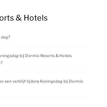
orts & Hotels
e dag?
ciële feestdag, de meeste mensen in Nederland
 Koningsdag bij Dormio Resorts & Hotels
n?
ningsdag bij Dormio Resorts & Hotels is zeker
n met kinderen! Onze accommodaties zijn
or een verblijf tijdens Koningsdag bij Dormio
gezelschap en alle leeftijden. De
 alle gemakken voorzien, zodat het je aan
ressante aanbiedingen te vinden bij Dormio
jk de pagina
acties & arrangementen
voor de