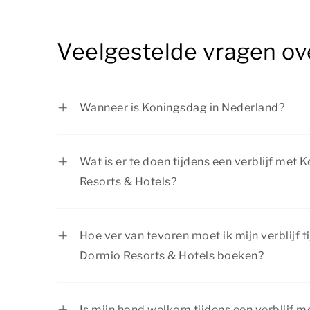
Veelgestelde vragen ov
Wanneer is Koningsdag in Nederland?
Koningsdag wordt jaarlijks gevierd op 27 a
een zondag valt. In dat geval wordt het de
Wat is er te doen tijdens een verblijf met
gevierd.
Resorts & Hotels?
Er is van alles te beleven tijdens je verbli
Resorts & Hotels. Zoek de oranje gezellighe
Hoe ver van tevoren moet ik mijn verblijf t
plaats of ga naar een vrijmarkt in de omg
Dormio Resorts & Hotels boeken?
Er is van alles te doen voor jong en oud!
Als je zeker wilt zijn van een verblijf tijd
Resorts & Hotels, dan raden wij aan dit tijd
Is mijn hond welkom tijdens een verblijf 